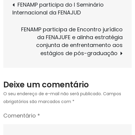
Navegação
FENAMP participa do I Seminário
não
Internacional da FENAJUD
deve
de
mais
FENAMP participa de Encontro jurídico
tramitar
Post
da FENAJUFE e alinha estratégia
em
conjunta de enfrentamento aos
2022
estágios de pós-graduação
Deixe um comentário
O seu endereço de e-mail não será publicado.
Campos
obrigatórios são marcados com
*
Comentário
*