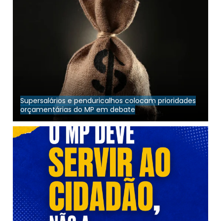
servidores do Ministério Público 2026/2027
SINDSEMP-TO alcança importante conquista com a
obtenção do registro sindical
FENAMP pede ingresso em ações que discutem
programas de residência técnica no MPRJ
Articulação da FENAMP e da ANSEMP garante avanço da
negociação coletiva no serviço público
Supersalários e penduricalhos colocam prioridades
orçamentárias do MP em debate