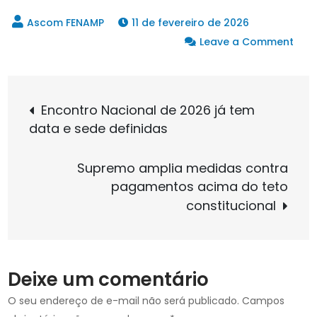
11 de fevereiro de 2026
on
Leave a Comment
NOT
PÚBL
Navegação
PELA
Encontro Nacional de 2026 já tem
MOR
data e sede definidas
de
ADM
E
Supremo amplia medidas contra
O
Post
pagamentos acima do teto
FIM
constitucional
DOS
SUPE
Deixe um comentário
O seu endereço de e-mail não será publicado.
Campos