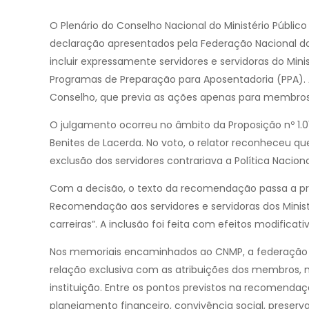
O Plenário do Conselho Nacional do Ministério Públic
declaração apresentados pela Federação Nacional dos
incluir expressamente servidores e servidoras do Mi
Programas de Preparação para Aposentadoria (PPA). 
Conselho, que previa as ações apenas para membros 
O julgamento ocorreu no âmbito da Proposição nº 1.0
Benites de Lacerda. No voto, o relator reconheceu q
exclusão dos servidores contrariava a Política Nacion
Com a decisão, o texto da recomendação passa a pr
Recomendação aos servidores e servidoras dos Ministé
carreiras”. A inclusão foi feita com efeitos modific
Nos memoriais encaminhados ao CNMP, a federação
relação exclusiva com as atribuições dos membros,
instituição. Entre os pontos previstos na recomendaç
planejamento financeiro, convivência social, preserv