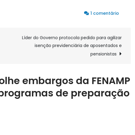
em
1 comentário
CNMP
acolhe
embar
Líder do Governo protocola pedido para agilizar
da
isenção previdenciária de aposentados e
FENAMP
pensionistas
e
inclui
servido
colhe embargos da FENAMP
em
m programas de preparação
progr
de
prepar
para
aposen