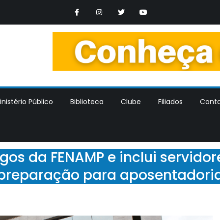
os Trabalhadores dos Ministerios Publicos Estaduais
nistério Público
Biblioteca
Clube
Filiados
Cont
os da FENAMP e inclui servido
preparação para aposentadori