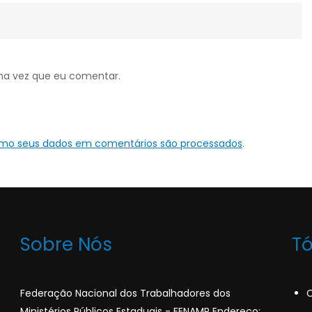
ma vez que eu comentar.
omo seus dados em comentários são processados
.
Sobre Nós
T
Federação Nacional dos Trabalhadores dos
C
Ministérios Públicos Estaduais - FENAMP Endereço: