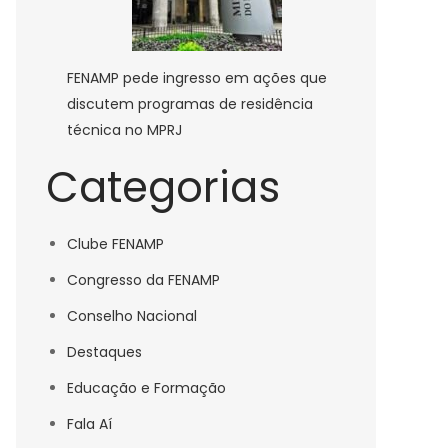
FENAMP pede ingresso em ações que
discutem programas de residência
gos
técnica no MPRJ
Categorias
Clube FENAMP
res
Congresso da FENAMP
amas
Conselho Nacional
Destaques
ação
Educação e Formação
tadoria
Fala Aí