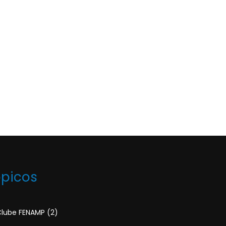
ópicos
lube FENAMP
(2)