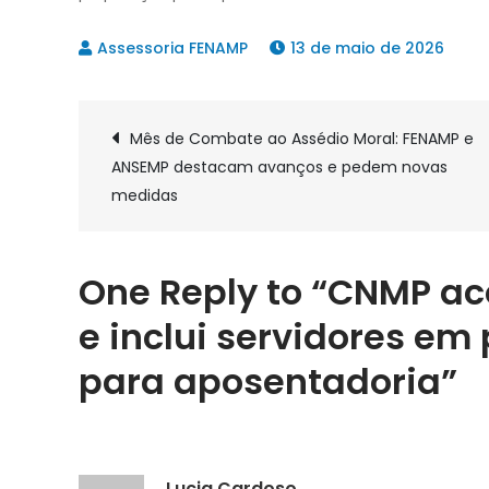
13 de maio de 2026
Navegação
Mês de Combate ao Assédio Moral: FENAMP e
ANSEMP destacam avanços e pedem novas
de
medidas
Post
One Reply to “CNMP a
e inclui servidores e
para aposentadoria”
Lucia Cardoso