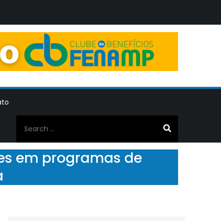
ato
Search
for:
res em programas de
a