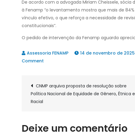
De acordo com a advogada Miriam Cheissele, sócia do
à Fenamp “o levantamento mostra que mais de 84% 
vínculo efetivo, o que reforça a necessidade de revi
constitucionais”.
O pedido de intervenção da Fenamp aguarda apreciação
14 de novembro de 2025
on
Comment
STF
analisa
Navegação
cargos
CNMP arquiva proposta de resolução sobre
comissionados
Política Nacional de Equidade de Gênero, Étnica e
de
no
Racial
Ministério
Público
Post
do
Deixe um comentário
Mato