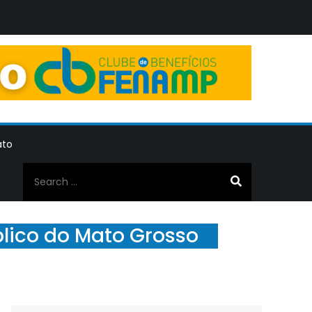
ato
Search
for:
blico do Mato Grosso