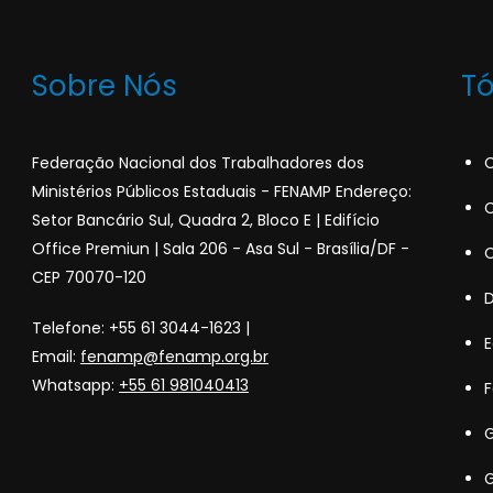
Sobre Nós
T
Federação Nacional dos Trabalhadores dos
C
Ministérios Públicos Estaduais - FENAMP Endereço:
C
Setor Bancário Sul, Quadra 2, Bloco E | Edifício
Office Premiun | Sala 206 - Asa Sul - Brasília/DF -
C
CEP 70070-120
Telefone: +55 61 3044-1623 |
Email:
fenamp@fenamp.org.br
Whatsapp:
+55 61 981040413
F
G
G