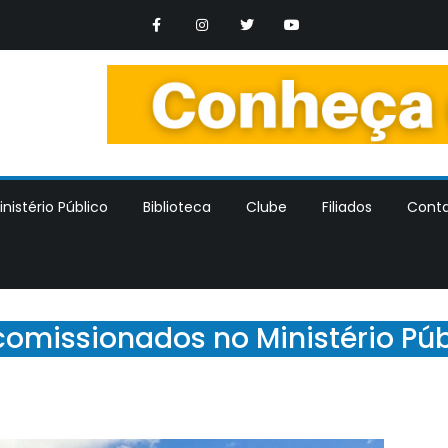
os Trabalhadores dos Ministerios Publicos Estaduais
nistério Público
Biblioteca
Clube
Filiados
Cont
comissionados no Ministério Pú