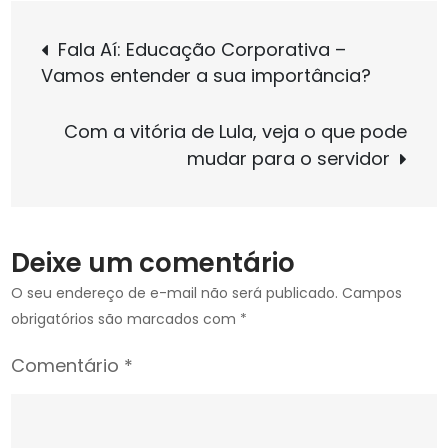
do
Navegação
CNMP
Fala Aí: Educação Corporativa –
estabele
Vamos entender a sua importância?
de
condiçõ
especiai
Com a vitória de Lula, veja o que pode
de
Post
mudar para o servidor
trabalho
a
gestante
lactante
Deixe um comentário
e
adotant
O seu endereço de e-mail não será publicado.
Campos
no
obrigatórios são marcados com
*
Ministéri
Comentário
*
Público