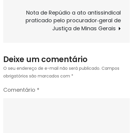
Nacional
Post
Nota de Repúdio a ato antissindical
Ordinária
praticado pelo procurador‑geral de
de
Justiça de Minas Gerais
2026
Deixe um comentário
O seu endereço de e-mail não será publicado.
Campos
obrigatórios são marcados com
*
Comentário
*