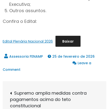
Executiva;
Outros assuntos.
Confira o Edital:
Edital Plenária Nacional 2026
Baixar
25 de fevereiro de 2026
Leave a
on
Comment
Publicado
Edital
Navegação
de
Supremo amplia medidas contra
convocação
pagamentos acima do teto
de
da
constitucional
Plenária