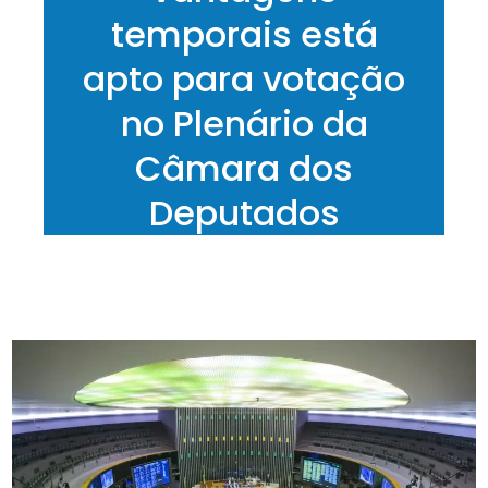
temporais está
apto para votação
no Plenário da
Câmara dos
Deputados