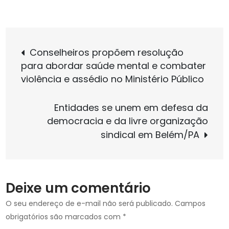
on
Projeto
que
Navegação
libera
Conselheiros propõem resolução
retroativo
para abordar saúde mental e combater
de
de
violência e assédio no Ministério Público
vantagens
temporais
Post
Entidades se unem em defesa da
está
democracia e da livre organização
apto
sindical em Belém/PA
para
votação
no
Plenário
Deixe um comentário
da
Câmara
O seu endereço de e-mail não será publicado.
Campos
dos
obrigatórios são marcados com
*
Deputados