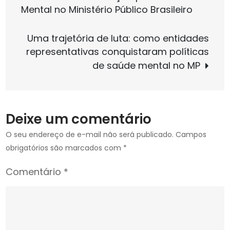
de
Mental no Ministério Público Brasileiro
75%
dos
Post
Uma trajetória de luta: como entidades
brasileiros
representativas conquistaram políticas
apoiam
de saúde mental no MP
estabilidade
para
o
servidor
Deixe um comentário
público
O seu endereço de e-mail não será publicado.
Campos
obrigatórios são marcados com
*
Comentário
*