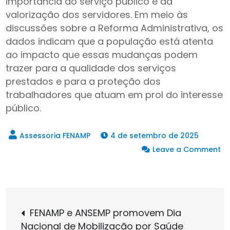
importância do serviço público e da
valorização dos servidores. Em meio às
discussões sobre a Reforma Administrativa, os
dados indicam que a população está atenta
ao impacto que essas mudanças podem
trazer para a qualidade dos serviços
prestados e para a proteção dos
trabalhadores que atuam em prol do interesse
público.
4 de setembro de 2025
Leave a Comment
on
Pesquisa
do
Navegação
Datafolha
FENAMP e ANSEMP promovem Dia
revela
Nacional de Mobilização por Saúde
que