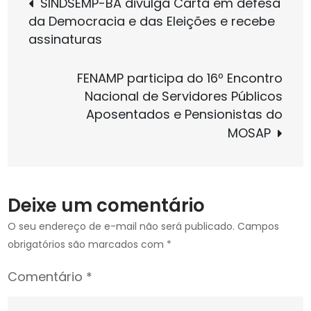
Navegação
SINDSEMP-BA divulga Carta em defesa
pela
da Democracia e das Eleições e recebe
de
man
assinaturas
de
regr
Post
FENAMP participa do 16º Encontro
da
Nacional de Servidores Públicos
Ref
Aposentados e Pensionistas do
da
MOSAP
Prev
de
2019
Deixe um comentário
O seu endereço de e-mail não será publicado.
Campos
obrigatórios são marcados com
*
Comentário
*