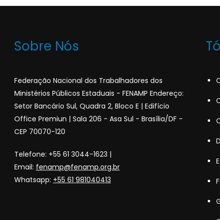
Sobre Nós
T
Federação Nacional dos Trabalhadores dos
C
Ministérios Públicos Estaduais - FENAMP Endereço:
C
Setor Bancário Sul, Quadra 2, Bloco E | Edifício
Office Premiun | Sala 206 - Asa Sul - Brasília/DF -
C
CEP 70070-120
Telefone: +55 61 3044-1623 |
Email:
fenamp@fenamp.org.br
Whatsapp:
+55 61 981040413
F
G