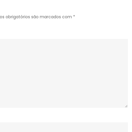
brasileira!
s obrigatórios são marcados com
*