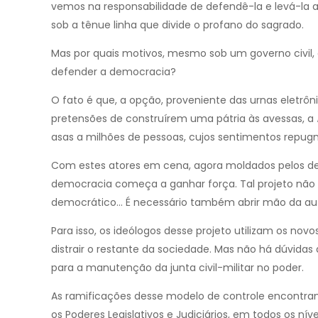
vemos na responsabilidade de defendê-la e levá-la 
sob a tênue linha que divide o profano do sagrado.
Mas por quais motivos, mesmo sob um governo civil, 
defender a democracia?
O fato é que, a opção, proveniente das urnas eletrôni
pretensões de construírem uma pátria às avessas, a
asas a milhões de pessoas, cujos sentimentos repu
Com estes atores em cena, agora moldados pelos des
democracia começa a ganhar força. Tal projeto nã
democrático… É necessário também abrir mão da aut
Para isso, os ideólogos desse projeto utilizam os nov
distrair o restante da sociedade. Mas não há dúvida
para a manutenção da junta civil-militar no poder.
As ramificações desse modelo de controle encontram
os Poderes Legislativos e Judiciários, em todos os níve