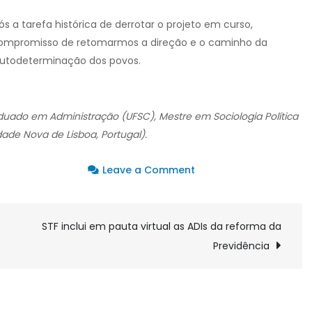
 a tarefa histórica de derrotar o projeto em curso,
 compromisso de retomarmos a direção e o caminho da
autodeterminação dos povos.
duado em Administração (UFSC), Mestre em Sociologia Política
dade Nova de Lisboa, Portugal).
on
Leave a Comment
Fala
Aí:
A
STF inclui em pauta virtual as ADIs da reforma da
in-
Previdência
dependência
da
democracia