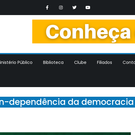
os Trabalhadores dos Ministerios Publicos Estaduais
nistério Público
Biblioteca
Clube
Filiados
Cont
 in-dependência da democracia 