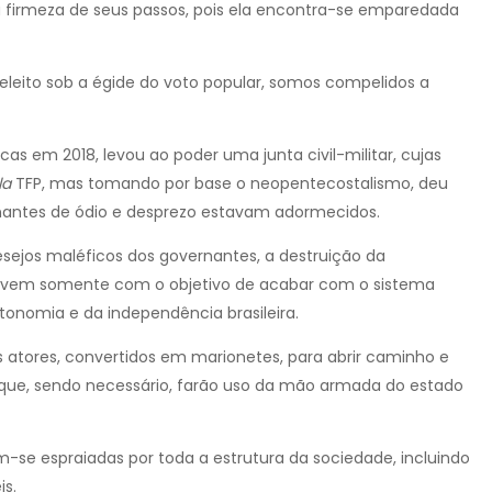
a firmeza de seus passos, pois ela encontra-se emparedada
eleito sob a égide do voto popular, somos compelidos a
cas em 2018, levou ao poder uma junta civil-militar, cujas
la
TFP, mas tomando por base o neopentecostalismo, deu
gnantes de ódio e desprezo estavam adormecidos.
ejos maléficos dos governantes, a destruição da
o vem somente com o objetivo de acabar com o sistema
onomia e da independência brasileira.
os atores, convertidos em marionetes, para abrir caminho e
s que, sendo necessário, farão uso da mão armada do estado
-se espraiadas por toda a estrutura da sociedade, incluindo
is.