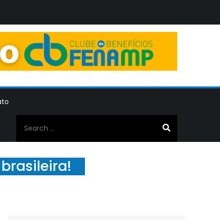
ato
Search
for:
brasileira!