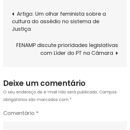
do
Navegação
Senado
Artigo: Um olhar feminista sobre a
aprova
cultura do assédio no sistema de
de
PEC
Justiça
dos
Quinquênios
Post
FENAMP discute prioridades legislativas
com
com Líder do PT na Câmara
inclusão
de
servidores
Deixe um comentário
O seu endereço de e-mail não será publicado.
Campos
obrigatórios são marcados com
*
Comentário
*