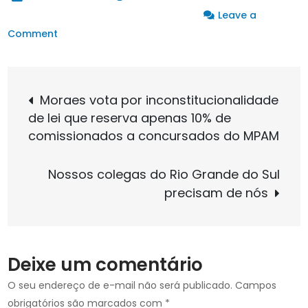
Leave a
on
Comment
A
pedido
Navegação
de
Moraes vota por inconstitucionalidade
Dino,
de lei que reserva apenas 10% de
de
ação
comissionados a concursados do MPAM
dos
comissionados
Post
Nossos colegas do Rio Grande do Sul
do
precisam de nós
MPAM
vai
ao
plenário
Deixe um comentário
físico
do
O seu endereço de e-mail não será publicado.
Campos
STF
obrigatórios são marcados com
*