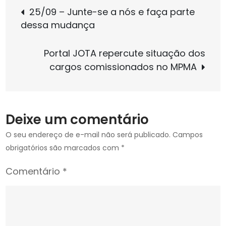
Navegação
Mídia:
25/09 – Junte-se a nós e faça parte
Carta
dessa mudança
de
Capital
denuncia
Portal JOTA repercute situação dos
“farra
Post
cargos comissionados no MPMA
dos
cargos
de
confiança
Deixe um comentário
nos
MPs
O seu endereço de e-mail não será publicado.
Campos
estaduais”
obrigatórios são marcados com
*
Comentário
*