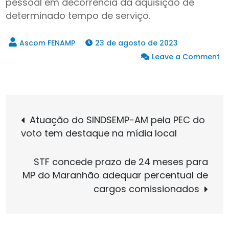
pessoal em decorrência da aquisição de
determinado tempo de serviço.
23 de agosto de 2023
Leave a Comment
on
Projeto
que
Navegação
permite
Atuação do SINDSEMP-AM pela PEC do
pagamento
voto tem destaque na mídia local
retroativo
de
de
STF concede prazo de 24 meses para
vantagens
Post
MP do Maranhão adequar percentual de
temporais
cargos comissionados
da
pandemia
avança