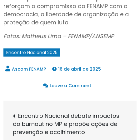
reforçam o compromisso da FENAMP com a
democracia, a liberdade de organização e a
proteção de quem luta.
Fotos: Matheus Lima – FENAMP/ANSEMP
Encontro Nacional 2025
16 de abril de 2025
on
Leave a Comment
FENAMP
elege
Navegação
nova
Encontro Nacional debate impactos
Coordenação
do burnout no MP e propõe ações de
de
e
prevenção e acolhimento
define