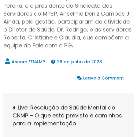
Pereira; e o presidente do Sindicato dos
Servidores do MPSP, Anselmo Deniz Campos Jr.
Ainda, pela gestão, participaram da atividade
o Diretor de Saúde, Dr. Rodrigo, e as servidoras
Roberta, Cristiane e Claudia, que compõem a
equipe do Fale com o PGJ.
28 de junho de 2023
on
Leave a Comment
FENA
e
Navegação
ANSE
Live: Resolução de Saúde Mental do
têm
CNMP – O que está previsto e caminhos
de
reuni
para a implementação
com
Admin