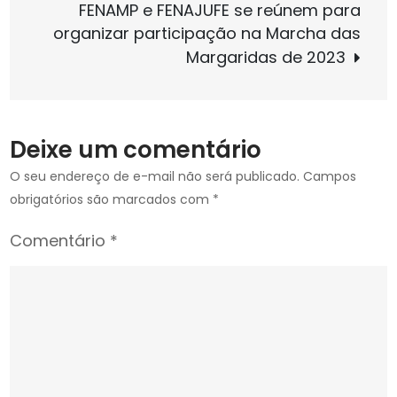
Post
FENAMP e FENAJUFE se reúnem para
do
organizar participação na Marcha das
MPSP
Margaridas de 2023
e
apre
propo
para
Deixe um comentário
impl
de
O seu endereço de e-mail não será publicado.
Campos
políti
obrigatórios são marcados com
*
de
Comentário
*
saúd
menta