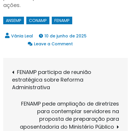
ações.
ANSEMP
CONAMP
FENAMP
10 de junho de 2025
on
Leave a Comment
FENAMP
e
Navegação
ANSEMP
FENAMP participa de reunião
se
estratégica sobre Reforma
de
reúnem
Administrativa
com
presidente
Post
FENAMP pede ampliação de diretrizes
da
para contemplar servidores na
CONAMP
proposta de preparação para
para
aposentadoria do Ministério Público
dialogar