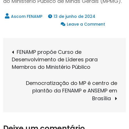
do Ministério Público de Minas Gerais (MPMG).
13 de junho de 2024
on
Leave a Comment
FENAMP
e
Navegação
ANSEMP
FENAMP propõe Curso de
prestigiam
Desenvolvimento de Líderes para
de
posse
Membros do Ministério Público
de
novo
Post
Democratização do MP é centro de
presidente
plantão da FENAMP e ANSEMP em
do
Brasília
CNPG
em
Brasília
Deixe um comentário