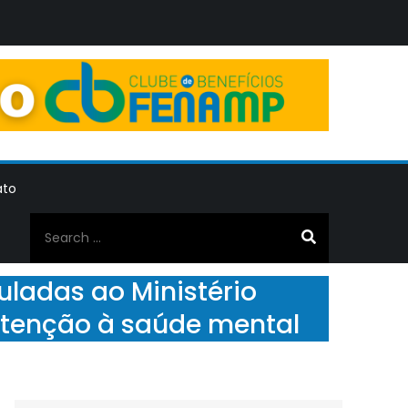
ato
Search
for:
ladas ao Ministério
atenção à saúde mental