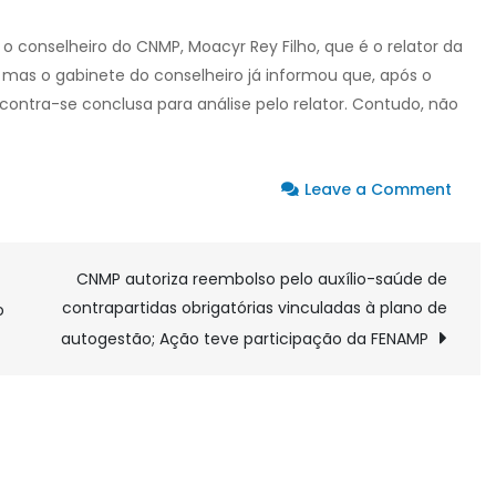
 o conselheiro do CNMP, Moacyr Rey Filho, que é o relator da
mas o gabinete do conselheiro já informou que, após o
ontra-se conclusa para análise pelo relator. Contudo, não
on
Leave a Comment
FENA
e
ANSE
CNMP autoriza reembolso pelo auxílio-saúde de
busc
contrapartidas obrigatórias vinculadas à plano de
o
apoi
autogestão; Ação teve participação da FENAMP
de
enti
vincu
ao
Minis