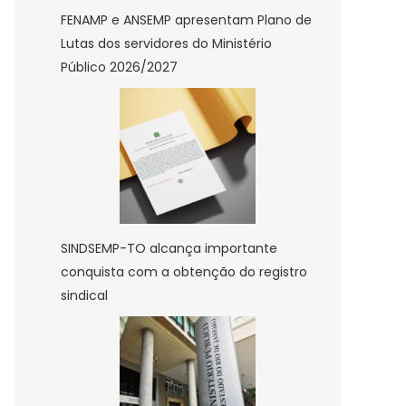
co
FENAMP e ANSEMP apresentam Plano de
Lutas dos servidores do Ministério
vação
Público 2026/2027
lução
e
ção
e
SINDSEMP-TO alcança importante
al
conquista com a obtenção do registro
sindical