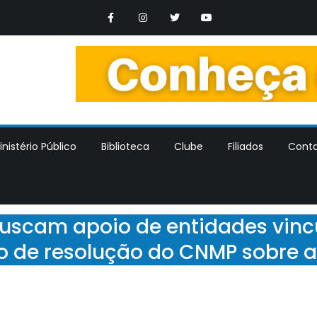
os Trabalhadores dos Ministerios Publicos Estaduais
nistério Público
Biblioteca
Clube
Filiados
Cont
scam apoio de entidades vincu
o de resolução do CNMP sobre 