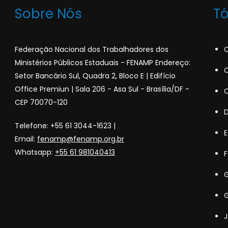
Sobre Nós
T
Federação Nacional dos Trabalhadores dos
C
Ministérios Públicos Estaduais - FENAMP Endereço:
C
Setor Bancário Sul, Quadra 2, Bloco E | Edifício
Office Premiun | Sala 206 - Asa Sul - Brasília/DF -
C
CEP 70070-120
Telefone: +55 61 3044-1623 |
Email:
fenamp@fenamp.org.br
Whatsapp:
+55 61 981040413
F
G
G
J