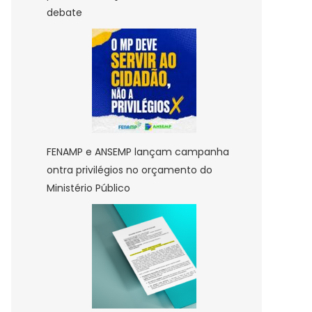
debate
MP
FENAMP e ANSEMP lançam campanha
ontra privilégios no orçamento do
MP
Ministério Público
am
o
dades
ladas
tério