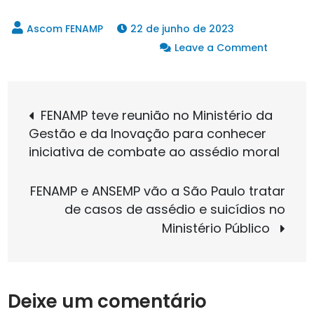
22 de junho de 2023
on
Leave a Comment
Em
reunião
Navegação
com
FENAMP teve reunião no Ministério da
secretár
Gestão e da Inovação para conhecer
de
geral,
iniciativa de combate ao assédio moral
FENAMP
discute
Post
FENAMP e ANSEMP vão a São Paulo tratar
temas
de casos de assédio e suicídios no
que
Ministério Público
pretend
propor
ao
CNMP
Deixe um comentário