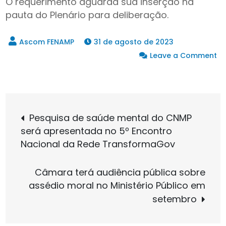
O requerimento aguarda sua inserção na
pauta do Plenário para deliberação.
31 de agosto de 2023
Leave a Comment
on
Cômputo
de
Navegação
período
Pesquisa de saúde mental do CNMP
de
será apresentada no 5º Encontro
serviço
de
Nacional da Rede TransformaGov
da
pandemia
Post
Câmara terá audiência pública sobre
para
assédio moral no Ministério Público em
concessão
setembro
de
vantagens
temporais