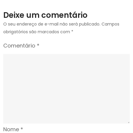
tem
Deixe um comentário
pedido
de
O seu endereço de e-mail não será publicado.
Campos
urgência
obrigatórios são marcados com
*
na
Comentário
*
Câmara
Nome
*