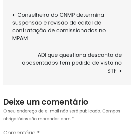
do
Navegação
Pará
Conselheiro do CNMP determina
leva
suspensão e revisão de edital de
de
prêmio
contratação de comissionados no
principal
MPAM
da
Post
promoção
ADI que questiona desconto de
Meu
aposentados tem pedido de vista no
PIX
STF
de
Natal
Deixe um comentário
O seu endereço de e-mail não será publicado.
Campos
obrigatórios são marcados com
*
Comentário
*