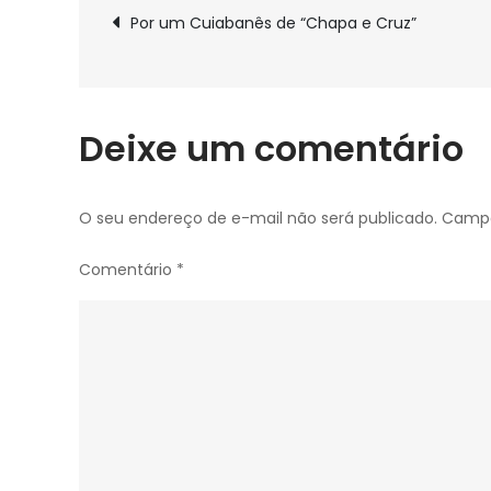
Navegação
comissionados
Por um Cuiabanês de “Chapa e Cruz”
no
de
MPBA
volta
a
Post
Deixe um comentário
julgamento
já
com
O seu endereço de e-mail não será publicado.
Campo
maioria
Comentário
*
pela
inconstitucionalidade
dos
cargos