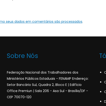
omo seus dados em comentários são processados
.
Sobre Nós
T
Federação Nacional dos Trabalhadores dos
C
Ministérios Públicos Estaduais - FENAMP Endereço:
C
Setor Bancário Sul, Quadra 2, Bloco E | Edifício
Office Premiun | Sala 206 - Asa Sul - Brasília/DF -
C
CEP 70070-120