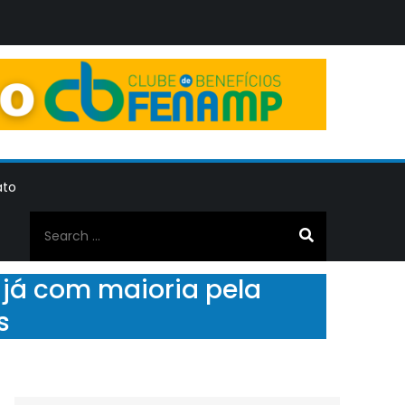
ato
Search
for:
 já com maioria pela
os