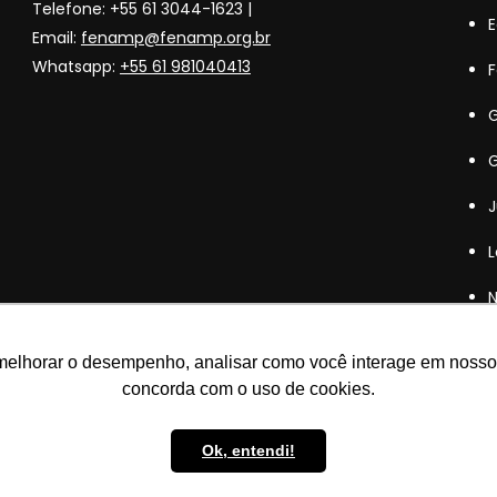
Telefone: +55 61 3044-1623 |
Email:
fenamp@fenamp.org.br
Whatsapp:
+55 61 981040413
F
G
G
J
L
N
N
melhorar o desempenho, analisar como você interage em nosso sit
P
concorda com o uso de cookies.
S
Ok, entendi!
S