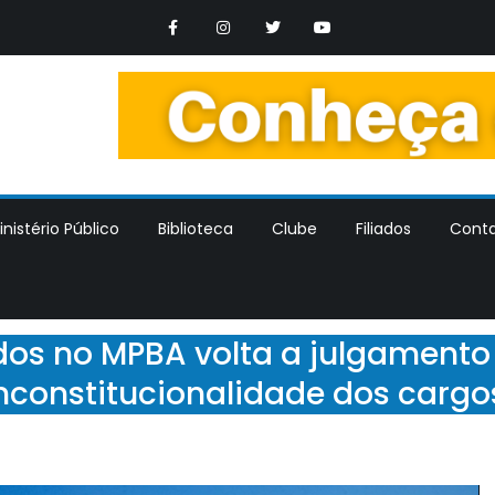
os Trabalhadores dos Ministerios Publicos Estaduais
nistério Público
Biblioteca
Clube
Filiados
Cont
os no MPBA volta a julgamento
nconstitucionalidade dos carg