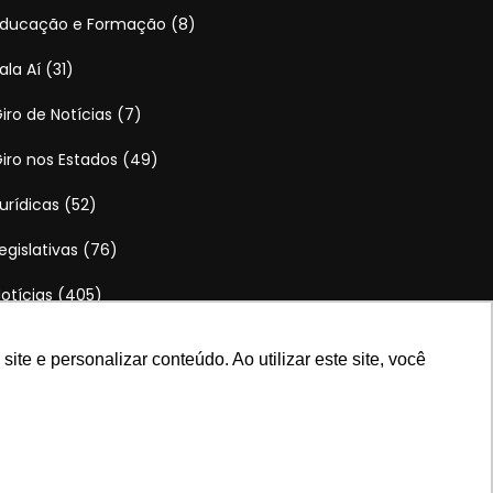
Educação e Formação
(8)
ala Aí
(31)
iro de Notícias
(7)
iro nos Estados
(49)
urídicas
(52)
egislativas
(76)
otícias
(405)
otícias da Categoria
(17)
e e personalizar conteúdo. Ao utilizar este site, você
olítica Sindical
(113)
aiu na Mídia
(21)
aúde e Meio Ambiente do Trabalho
(57)